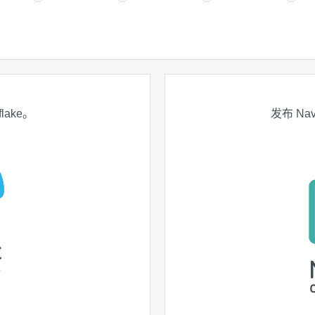
flake。
发布 Navi