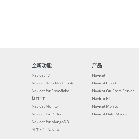
全新功能
产品
Navicat 17
Navicat
Navicat Data Modeler 4
Navicat Cloud
Navicat for Snowflake
Navicat On-Prem Server
协同合作
Navicat BI
Navicat Monitor
Navicat Monitor
Navicat for Redis
Navicat Data Modeler
Navicat for MongoDB
阿里云与 Navicat