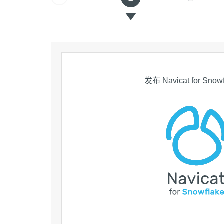
 年）中荣获
得“最佳数
“最佳数据
ns》杂志选
BTA 读者
-Prem
arts
发布 Navicat for Snow
”奖项
理解决方
据建模解决方
能解决方案”