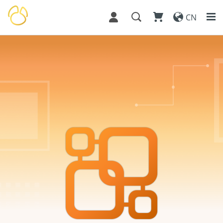
CN
通过合并不同类型的数据库在统一的工作区中构建
为每个数据库元素创建极漂亮的文档，在实施之前
多个模型，使你能够在单个关系图中说明不同的模
提供建模数据元素的预览。你可以从各种预设计的
型对象。你可以在不同模型之间高效切换、执行跨
模板中进行选择，并根据你的偏好，通过对设计和
模型管理以及共享模型工作空间，以促进协作并提
布局进行调整或细化来进行个性化设置。
高整体生产力。简化了复杂系统的导航和理解。
将文档导出为 PDF ，并通过电子邮件轻松与利益相
关者共享，使他们能够了解数据元素及其相互间的
联系。这促进了各方的有效沟通和协作，进而做出
决策和战略规划。