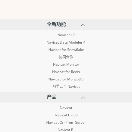
全新功能
Navicat 17
Navicat Data Modeler 4
Navicat for Snowflake
协同合作
Navicat Monitor
Navicat for Redis
Navicat for MongoDB
阿里云与 Navicat
产品
Navicat
Navicat Cloud
Navicat On-Prem Server
Navicat BI