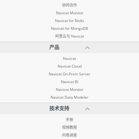
协同合作
Navicat Monitor
Navicat for Redis
Navicat for MongoDB
阿里云与 Navicat
产品
Navicat
Navicat Cloud
Navicat On-Prem Server
Navicat BI
Navicat Monitor
Navicat Data Modeler
技术支持
手册
视频教程
问卷调查