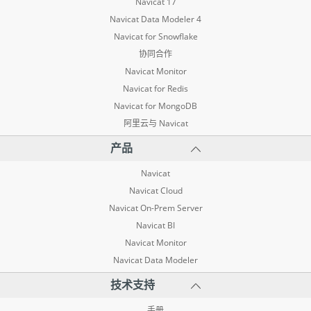
Navicat 17
Navicat Data Modeler 4
Navicat for Snowflake
协同合作
Navicat Monitor
Navicat for Redis
Navicat for MongoDB
阿里云与 Navicat
产品
Navicat
Navicat Cloud
Navicat On-Prem Server
Navicat BI
Navicat Monitor
Navicat Data Modeler
技术支持
手册