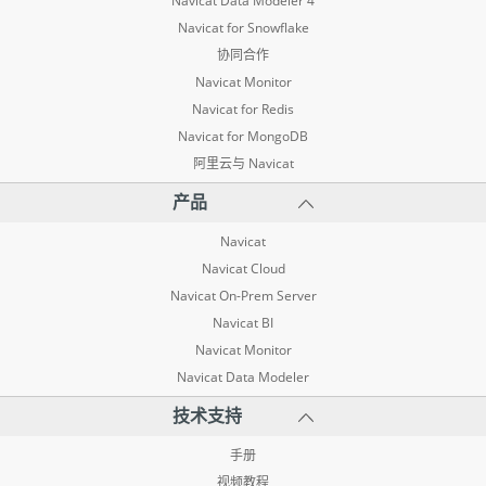
Navicat Data Modeler 4
Navicat for Snowflake
协同合作
Navicat Monitor
Navicat for Redis
Navicat for MongoDB
阿里云与 Navicat
产品
Navicat
Navicat Cloud
Navicat On-Prem Server
Navicat BI
Navicat Monitor
Navicat Data Modeler
技术支持
手册
视频教程