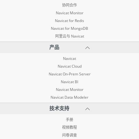
协同合作
Navicat Monitor
Navicat for Redis
Navicat for MongoDB
阿里云与 Navicat
产品
Navicat
Navicat Cloud
Navicat On-Prem Server
Navicat BI
Navicat Monitor
Navicat Data Modeler
技术支持
手册
视频教程
问卷调查