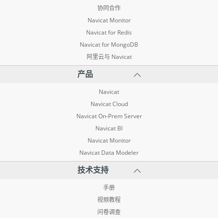
协同合作
Navicat Monitor
Navicat for Redis
Navicat for MongoDB
阿里云与 Navicat
产品
Navicat
Navicat Cloud
Navicat On-Prem Server
Navicat BI
Navicat Monitor
Navicat Data Modeler
技术支持
手册
视频教程
问卷调查