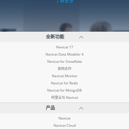
了解更多
全新功能
Navicat 17
Navicat Data Modeler 4
Navicat for Snowflake
协同合作
Navicat Monitor
Navicat for Redis
Navicat for MongoDB
阿里云与 Navicat
产品
Navicat
Navicat Cloud