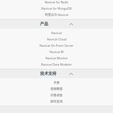
Navicat for Redis
Navicat for MongoDB
阿里云与 Navicat
产品
Navicat
Navicat Cloud
Navicat On-Prem Server
Navicat BI
Navicat Monitor
Navicat Data Modeler
技术支持
手册
视频教程
问卷调查
即时支持