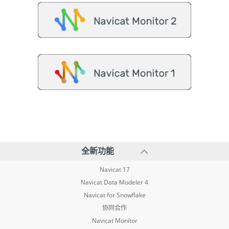
全新功能
Navicat 17
Navicat Data Modeler 4
Navicat for Snowflake
协同合作
Navicat Monitor