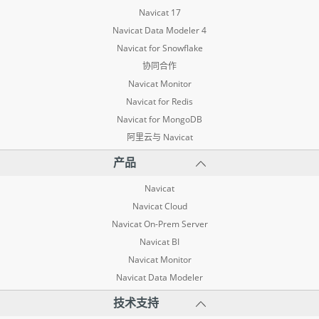
Navicat 17
Navicat Data Modeler 4
Navicat for Snowflake
协同合作
Navicat Monitor
Navicat for Redis
Navicat for MongoDB
阿里云与 Navicat
产品
Navicat
Navicat Cloud
Navicat On-Prem Server
Navicat BI
Navicat Monitor
Navicat Data Modeler
技术支持