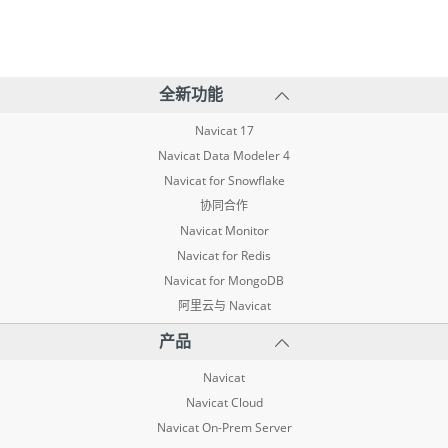
全新功能
Navicat 17
Navicat Data Modeler 4
Navicat for Snowflake
协同合作
Navicat Monitor
Navicat for Redis
Navicat for MongoDB
阿里云与 Navicat
产品
Navicat
Navicat Cloud
Navicat On-Prem Server