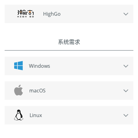
HighGo
系统需求
Windows
macOS
Linux