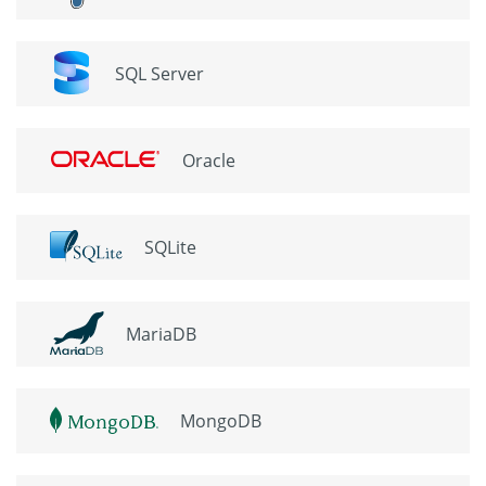
SQL Server
Oracle
SQLite
MariaDB
MongoDB