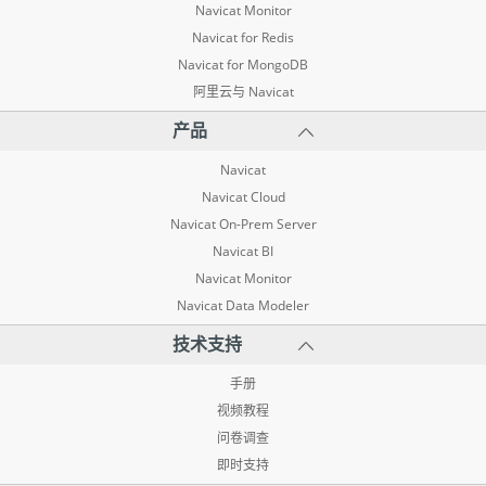
Navicat Monitor
Navicat for Redis
Navicat for MongoDB
阿里云与 Navicat
产品
Navicat
Navicat Cloud
Navicat On-Prem Server
Navicat BI
Navicat Monitor
Navicat Data Modeler
技术支持
手册
视频教程
问卷调查
即时支持