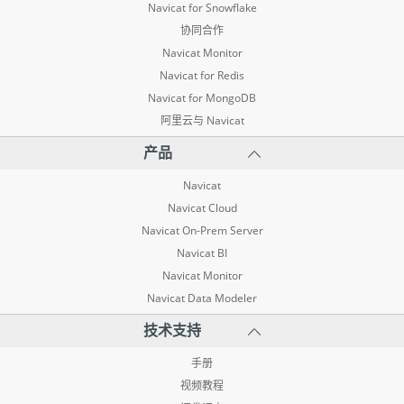
Navicat for Snowflake
协同合作
Navicat Monitor
Navicat for Redis
Navicat for MongoDB
阿里云与 Navicat
产品
Navicat
Navicat Cloud
Navicat On-Prem Server
Navicat BI
Navicat Monitor
Navicat Data Modeler
技术支持
手册
视频教程