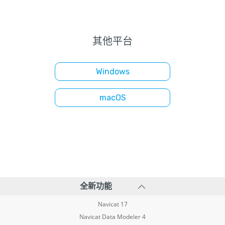
其他平台
Windows
macOS
全新功能
Navicat 17
Navicat Data Modeler 4