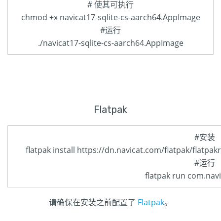
# 使其可执行
chmod +x navicat17-sqlite-cs-aarch64.AppImage
#运行
./navicat17-sqlite-cs-aarch64.AppImage
Flatpak
#安装
flatpak install https://dn.navicat.com/flatpak/flatpak
#运行
flatpak run com.navic
请确保在安装之前配置了
Flatpak
。