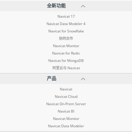
全新功能
Navicat 17
Navicat Data Modeler 4
Navicat for Snowflake
协同合作
Navicat Monitor
Navicat for Redis
Navicat for MongoDB
阿里云与 Navicat
产品
Navicat
Navicat Cloud
Navicat On-Prem Server
Navicat BI
Navicat Monitor
Navicat Data Modeler