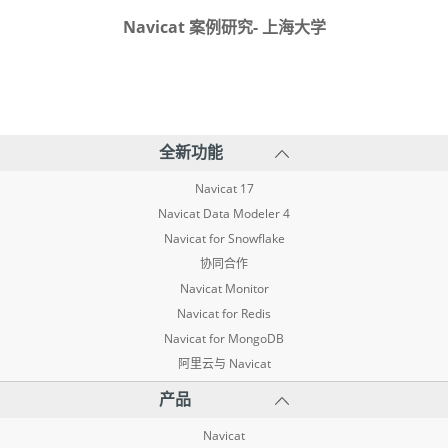
Navicat 案例研究- 上海大学
全新功能
Navicat 17
Navicat Data Modeler 4
Navicat for Snowflake
协同合作
Navicat Monitor
Navicat for Redis
Navicat for MongoDB
阿里云与 Navicat
产品
Navicat