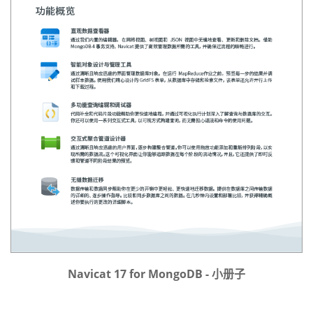
Navicat 17 for MongoDB - 小册子