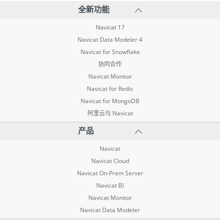
全新功能
Navicat 17
Navicat Data Modeler 4
Navicat for Snowflake
协同合作
Navicat Monitor
Navicat for Redis
Navicat for MongoDB
阿里云与 Navicat
产品
Navicat
Navicat Cloud
Navicat On-Prem Server
Navicat BI
Navicat Monitor
Navicat Data Modeler