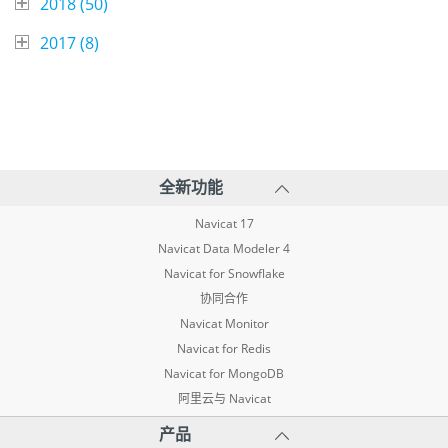
2018 (
50
)
2017 (
8
)
全新功能
Navicat 17
Navicat Data Modeler 4
Navicat for Snowflake
协同合作
Navicat Monitor
Navicat for Redis
Navicat for MongoDB
阿里云与 Navicat
产品