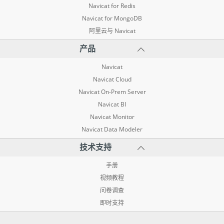
Navicat for Redis
Navicat for MongoDB
阿里云与 Navicat
产品
Navicat
Navicat Cloud
Navicat On-Prem Server
Navicat BI
Navicat Monitor
Navicat Data Modeler
技术支持
手册
视频教程
问卷调查
即时支持