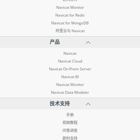
Navicat Monitor
Navicat for Redis
Navicat for MongoDB
阿里云与 Navicat
产品
Navicat
Navicat Cloud
Navicat On-Prem Server
Navicat BI
Navicat Monitor
Navicat Data Modeler
技术支持
手册
视频教程
问卷调查
即时支持