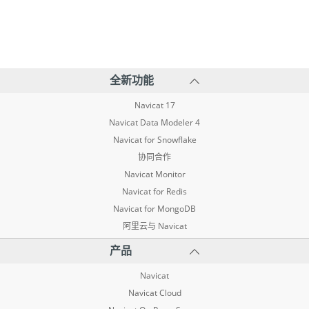
全新功能
Navicat 17
Navicat Data Modeler 4
Navicat for Snowflake
协同合作
Navicat Monitor
Navicat for Redis
Navicat for MongoDB
阿里云与 Navicat
产品
Navicat
Navicat Cloud