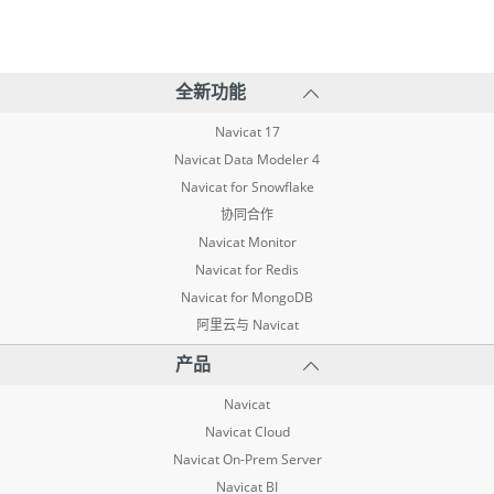
全新功能
Navicat 17
Navicat Data Modeler 4
Navicat for Snowflake
协同合作
Navicat Monitor
Navicat for Redis
Navicat for MongoDB
阿里云与 Navicat
产品
Navicat
Navicat Cloud
Navicat On-Prem Server
Navicat BI