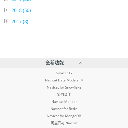
2018 (
50
)
2017 (
8
)
全新功能
Navicat 17
Navicat Data Modeler 4
Navicat for Snowflake
协同合作
Navicat Monitor
Navicat for Redis
Navicat for MongoDB
阿里云与 Navicat