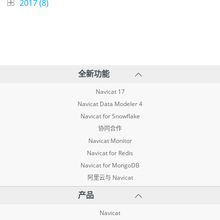
2017 (
8
)
全新功能
Navicat 17
Navicat Data Modeler 4
Navicat for Snowflake
协同合作
Navicat Monitor
Navicat for Redis
Navicat for MongoDB
阿里云与 Navicat
产品
Navicat