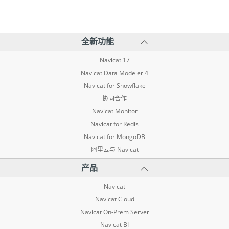
全新功能
Navicat 17
Navicat Data Modeler 4
Navicat for Snowflake
协同合作
Navicat Monitor
Navicat for Redis
Navicat for MongoDB
阿里云与 Navicat
产品
Navicat
Navicat Cloud
Navicat On-Prem Server
Navicat BI