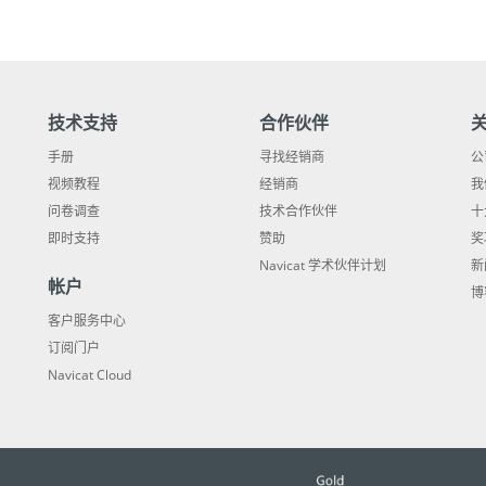
技术支持
合作伙伴
手册
寻找经销商
公
视频教程
经销商
我
问卷调查
技术合作伙伴
十
即时支持
赞助
奖
Navicat 学术伙伴计划
新
帐户
博
客户服务中心
订阅门户
Navicat Cloud