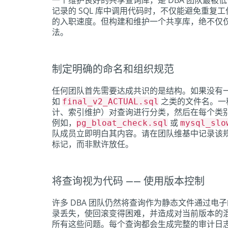
一个维护良好的共享查询库，是 DBA 团队最
记录的 SQL 库中调用代码时，不仅能避免重
的入职速度。但构建和维护一个共享库，绝不仅
法。
制定明确的命名和组织规范
任何团队首先需要达成共识的是结构。如果没有
如
之类的文件名。一
final_v2_ACTUAL.sql
计、索引维护）对查询进行分类，然后在每个类
例如，
或
pg_bloat_check.sql
mysql_slo
队成员立即明白其内容。请在团队维基中记录该
标记，而非默许放任。
将查询视为代码 —— 使用版本控制
许多 DBA 团队仍然将查询作为静态文件通过
录丢失，使回滚变得困难，并造成对当前版本的混
所有这些问题。每个查询都会生成完整的审计日志，团