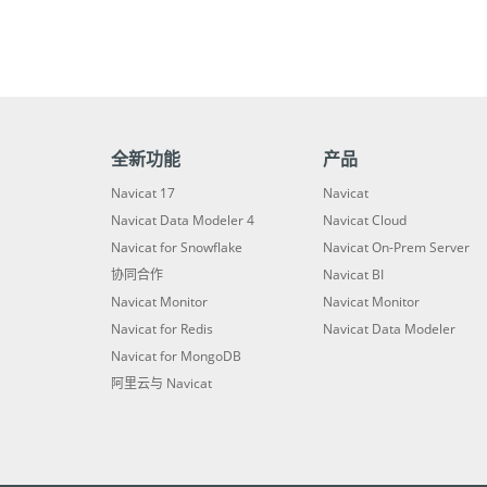
全新功能
产品
Navicat 17
Navicat
Navicat Data Modeler 4
Navicat Cloud
Navicat for Snowflake
Navicat On-Prem Server
协同合作
Navicat BI
Navicat Monitor
Navicat Monitor
Navicat for Redis
Navicat Data Modeler
Navicat for MongoDB
阿里云与 Navicat