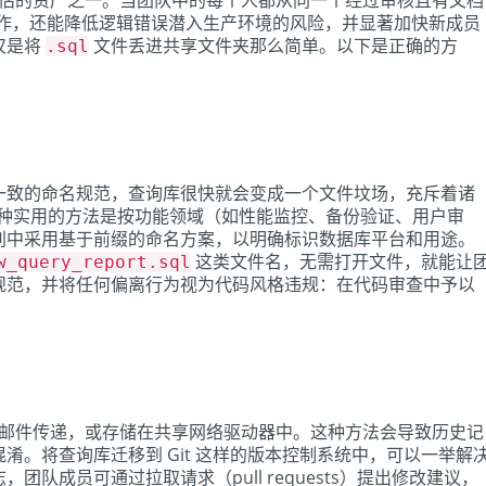
被低估的资产之一。当团队中的每个人都从同一个经过审核且有文档
复工作，还能降低逻辑错误潜入生产环境的风险，并显著加快新成员
仅是将
文件丢进共享文件夹那么简单。以下是正确的方
.sql
一致的命名规范，查询库很快就会变成一个文件坟场，充斥着诸
种实用的方法是按功能领域（如性能监控、备份验证、用户审
别中采用基于前缀的命名方案，以明确标识数据库平台和用途。
这类文件名，无需打开文件，就能让
w_query_report.sql
规范，并将任何偏离行为视为代码风格违规：在代码审查中予以
电子邮件传递，或存储在共享网络驱动器中。这种方法会导致历史记
淆。将查询库迁移到 Git 这样的版本控制系统中，可以一举解
队成员可通过拉取请求（pull requests）提出修改建议，