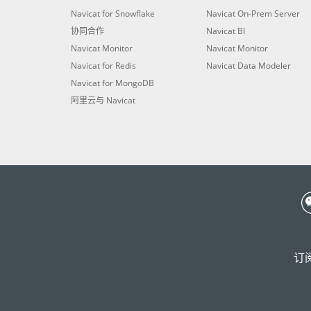
Navicat for Snowflake
Navicat On-Prem Server
协同合作
Navicat BI
Navicat Monitor
Navicat Monitor
Navicat for Redis
Navicat Data Modeler
Navicat for MongoDB
阿里云与 Navicat
订