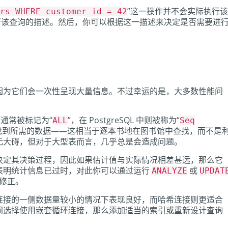
”这一操作并不会实际执行该
rs WHERE customer_id = 42
行该查询的描述。然后，你可以根据这一描述来决定是否需要进
因为它们会一次性呈现大量信息。不过幸运的是，大多数性能问
中通常被标记为“
”，在 PostgreSQL 中则被称为“
ALL
Seq
找到所需的数据——这相当于逐本书地在图书馆中查找，而不是
无大碍，但对于大型表而言，几乎总是会造成问题。
决定其决策过程，因此如果估计值与实际情况相差甚远，那么它
表明统计信息已过时，对此你可以通过运行
或
ANALYZE
UPDAT
修正。
连接的一侧数据量较小的情况下表现良好，而哈希连接则更适合
间选择使用嵌套循环连接，那么添加适当的索引或重新设计查询