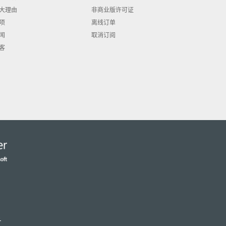
大理由
非商业版许可证
项
离线订单
闻
取消订阅
客
号