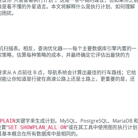
议你“只需查看执行计划”。这是一条不错的建议，但如果你之
像是看不懂的外星语言。本文将解释什么是执行计划、如何理解
的困扰。
，随机扫描表。相反，查询优化器——每个主要数据库引擎内置的一
索策略，估算每种策略的成本，并最终确定它评估出最快的方
从 A 点前往 B 点，导航系统会计算出最佳的行车路线；它给
划能让你知道是行驶在高速公路上还是土路上，更重要的是，还
关键字来生成计划。MySQL、PostgreSQL、MariaDB 
PLAIN
设置“
”或在其工具中使用图形执行计划
SET SHOWPLAN_ALL ON
其基本概念在所有数据库中是相同的。