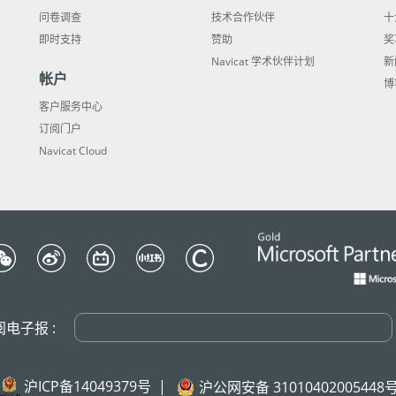
问卷调查
技术合作伙伴
十
即时支持
赞助
奖
Navicat 学术伙伴计划
新
帐户
博
客户服务中心
订阅门户
Navicat Cloud
阅电子报 :
沪ICP备14049379号
|
沪公网安备 31010402005448