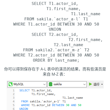
SELECT T1.actor_id,
T1.first_name,
T1.last_name
FROM sakila.`actor_a-l` T1
WHERE T1.actor_id BETWEEN 30 AND 50
UNION
SELECT T2.actor_id,
T2.first_name,
T2.last_name
FROM sakila2.`actor_m-z` T2
WHERE T2.actor_id BETWEEN 30 AND 50
ORDER BY last_name;
你可以得到保存在于 A-L 表中的演员的结果，而有些演员是
来自 M-Z 表：