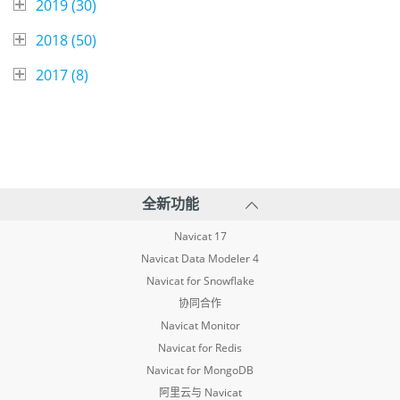
2019 (
30
)
2018 (
50
)
2017 (
8
)
全新功能
Navicat 17
Navicat Data Modeler 4
Navicat for Snowflake
协同合作
Navicat Monitor
Navicat for Redis
Navicat for MongoDB
阿里云与 Navicat