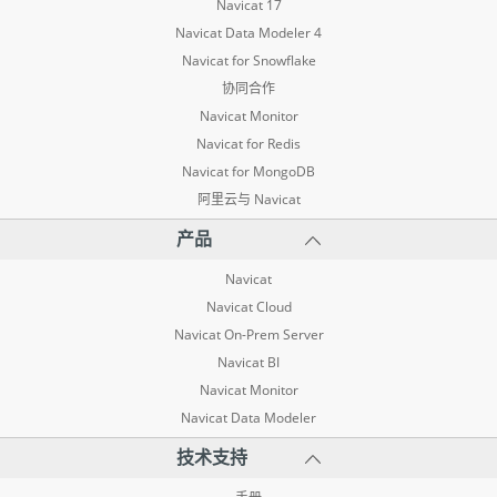
Navicat 17
Navicat Data Modeler 4
Navicat for Snowflake
协同合作
Navicat Monitor
Navicat for Redis
Navicat for MongoDB
阿里云与 Navicat
产品
Navicat
Navicat Cloud
Navicat On-Prem Server
Navicat BI
Navicat Monitor
Navicat Data Modeler
技术支持