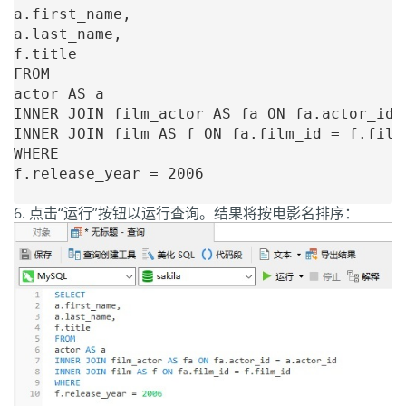
a.first_name,

a.last_name,

f.title

FROM

actor AS a

INNER JOIN film_actor AS fa ON fa.actor_id =
INNER JOIN film AS f ON fa.film_id = f.film_
WHERE

f.release_year = 2006

点击“运行”按钮以运行查询。结果将按电影名排序：