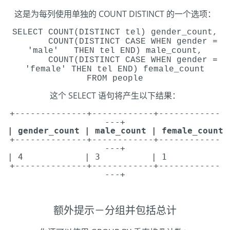
这是为每列使用单独的 COUNT DISTINCT 的一个选项：
SELECT COUNT(DISTINCT tel) gender_count,
COUNT(DISTINCT CASE WHEN gender =
'male' THEN tel END) male_count,
COUNT(DISTINCT CASE WHEN gender =
'female' THEN tel END) female_count
FROM people
这个 SELECT 语句将产生以下结果：
+--------------+------------+------------
---+
| gender_count | male_count | female_count
+--------------+------------+------------
---+
| 4 | 3 | 1 
+--------------+------------+------------
---+
额外提示－分组并包括总计