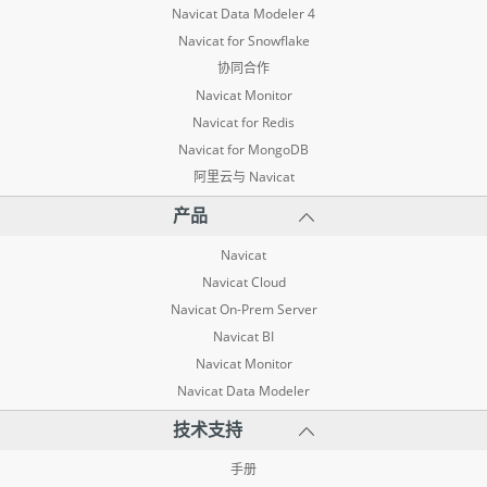
Navicat Data Modeler 4
Navicat for Snowflake
协同合作
Navicat Monitor
Navicat for Redis
Navicat for MongoDB
阿里云与 Navicat
产品
Navicat
Navicat Cloud
Navicat On-Prem Server
Navicat BI
Navicat Monitor
Navicat Data Modeler
技术支持
手册