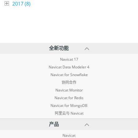
2017 (
8
)
全新功能
Navicat 17
Navicat Data Modeler 4
Navicat for Snowflake
协同合作
Navicat Monitor
Navicat for Redis
Navicat for MongoDB
阿里云与 Navicat
产品
Navicat