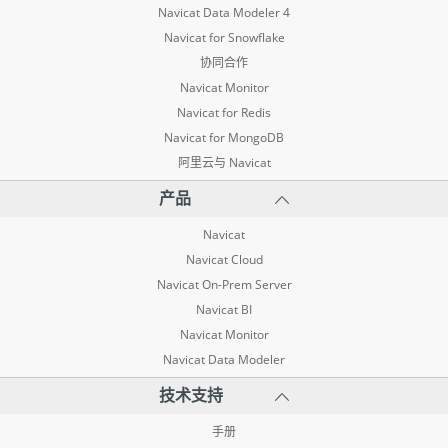
Navicat Data Modeler 4
Navicat for Snowflake
协同合作
Navicat Monitor
Navicat for Redis
Navicat for MongoDB
阿里云与 Navicat
产品
Navicat
Navicat Cloud
Navicat On-Prem Server
Navicat BI
Navicat Monitor
Navicat Data Modeler
技术支持
手册